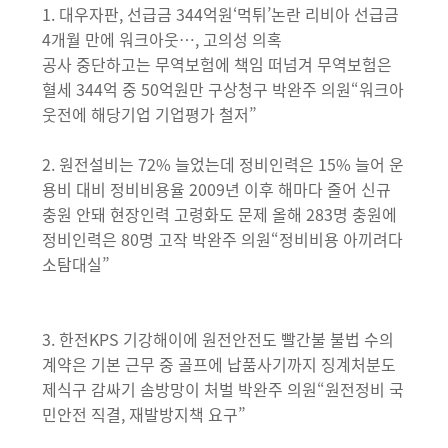
1. 대우자판, 선급금 344억원‘먹튀’논란 리비아 선급금
4개월 만에 워크아웃…, 고의성 의혹
공사 중단하고는 무역보험에 책임 떠넘겨 무역보험은
혈세 344억 중 50억원만 구상청구 박완주 의원“워크아
웃전에 해당기업 기업평가 철저”
2. 원전설비는 72% 늘었는데 정비인력은 15% 늘어 운
용비 대비 정비비용율 2009년 이후 해마다 줄어 신규
충원 안돼 현장인력 고령화도 문제 올해 283명 충원에
정비인력은 80명 고작 박완주 의원“정비비용 아끼려다
소탐대실”
3. 한전KPS 기강해이에 원전안전도 빨간불 불법 수의
계약은 기본 근무 중 골프에 납품사기까지 징계처분도
제식구 감싸기 솜방망이 처벌 박완주 의원“원전정비 국
민안전 직결, 재발방지책 요구”