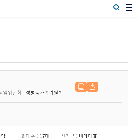
상임위원회
성평등가족위원회
동당
국회대수
17대
선거구
비례대표