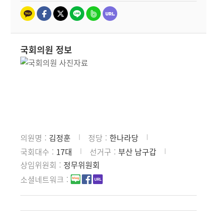
국회의원 정보
의원명
김정훈
정당
한나라당
국회대수
17대
선거구
부산 남구갑
상임위원회
정무위원회
소셜네트워크