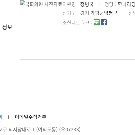
의원명
정병국
정당
한나라
선거구
경기 가평군양평군
상
소셜네트워크
 정보
침
이메일수집거부
 의사당대로 1 (여의도동) (우07233)