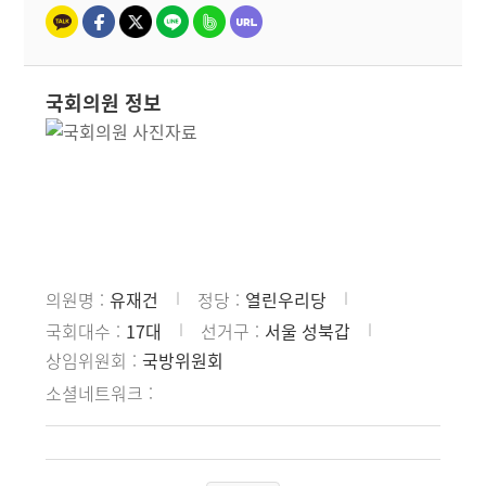
국회의원 정보
의원명
유재건
정당
열린우리당
국회대수
17대
선거구
서울 성북갑
상임위원회
국방위원회
소셜네트워크