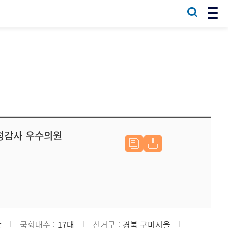
국정감사 우수의원
당
국회대수
17대
선거구
경북 구미시을