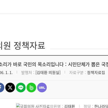
의원 정책자료
소리가 바로 국민의 목소리입니다 : 시민단체가 뽑은 
6. 1. 1.
발행처
[김태환 의원실]
자료구분
정책자료집
의원명
김태환
정당
한나라