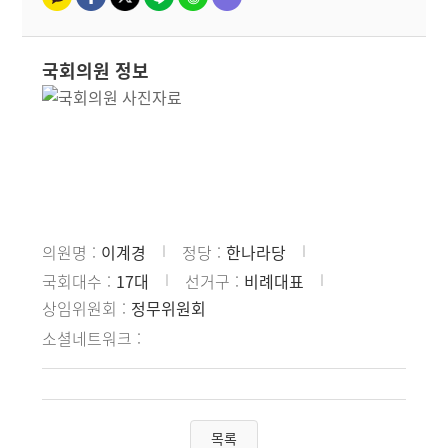
국회의원 정보
의원명
이계경
정당
한나라당
국회대수
17대
선거구
비례대표
상임위원회
정무위원회
소셜네트워크
목록