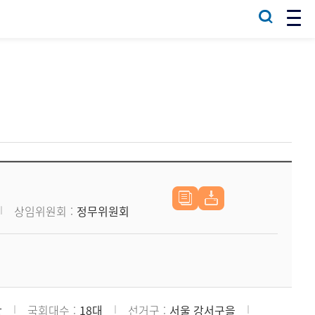
상임위원회
정무위원회
당
국회대수
18대
선거구
서울 강서구을