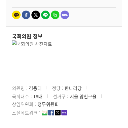
국회의원 정보
의원명
김용태
정당
한나라당
국회대수
18대
선거구
서울 양천구을
상임위원회
정무위원회
소셜네트워크