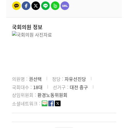
국회의원 정보
의원명
권선택
정당
자유선진당
국회대수
18대
선거구
대전 중구
상임위원회
환경노동위원회
소셜네트워크