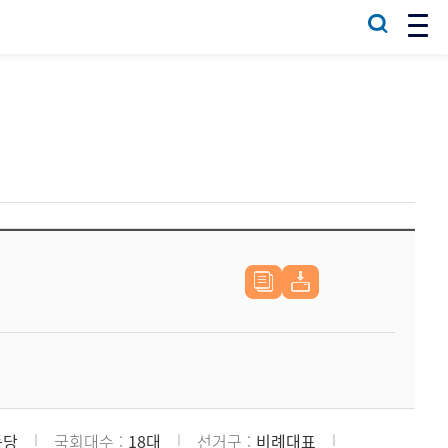
동당
국회대수
18대
선거구
비례대표