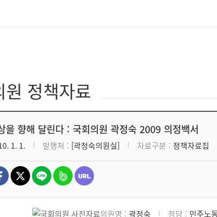
의원 정책자료
상을 향해 달린다 : 국회의원 곽정숙 2009 의정백서
0. 1. 1.
발행처
[곽정숙의원실]
자료구분
정책자료집
의원명
곽정숙
정당
민주노