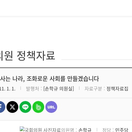
의원 정책자료
 사는 나라, 조화로운 사회를 만들겠습니다
1. 1. 1.
발행처
[손학규 의원실]
자료구분
정책자료집
의원명
손학규
정당
민주당