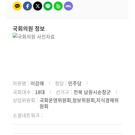
국회의원 정보
의원명
이강래
정당
민주당
국회대수
18대
선거구
전북 남원시순창군
상임위원회
국회운영위원회,정보위원회,지식경제위
원회
소셜네트워크