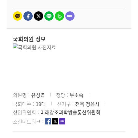
국회의원 정보
의원명
유성엽
정당
무소속
국회대수
19대
선거구
전북 정읍시
상임위원회
미래창조과학방송통신위원회
소셜네트워크