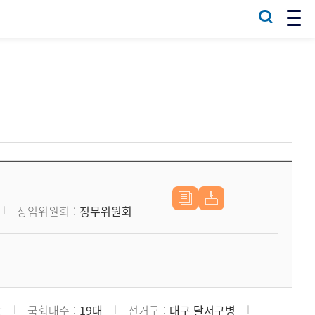
상임위원회
정무위원회
당
국회대수
19대
선거구
대구 달서구병