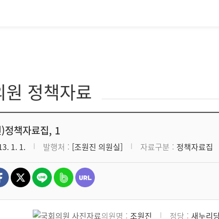
의원 정책자료
년)정책자료집, 1
3. 1. 1.
발행처
[조원진 의원실]
자료구분
정책자료집
의원명
조원진
정당
새누리