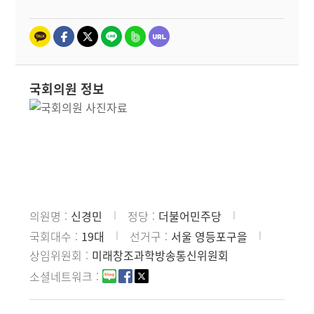
국회의원 정보
의원명
신경민
정당
더불어민주당
국회대수
19대
선거구
서울 영등포구을
상임위원회
미래창조과학방송통신위원회
소셜네트워크