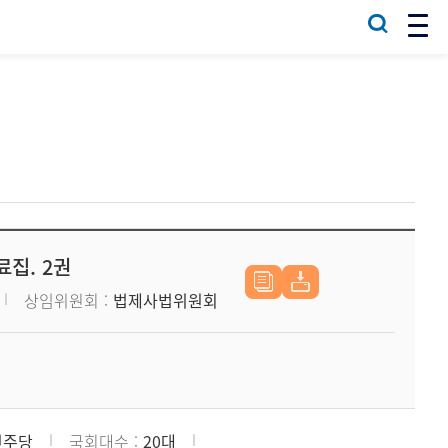
료집. 2권
상임위원회
법제사법위원회
민주당
국회대수
20대