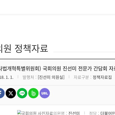
의원 정책자료
8 사법개혁특별위원회) 국회의원 진선미 전문가 간담회 자
8. 1. 1.
발행처
[진선미 의원실]
자료구분
정책자료집
의원명
진선미
정당
더불어