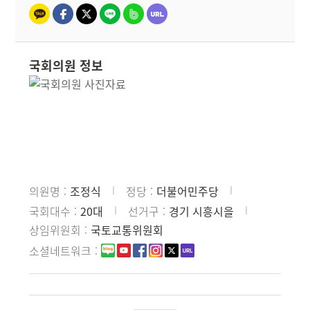
국회의원 정보
의원명
조정식
정당
더불어민주당
국회대수
20대
선거구
경기 시흥시을
상임위원회
국토교통위원회
소셜네트워크