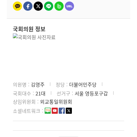
국회의원 정보
의원명
김영주
정당
더불어민주당
국회대수
21대
선거구
서울 영등포구갑
상임위원회
외교통일위원회
소셜네트워크