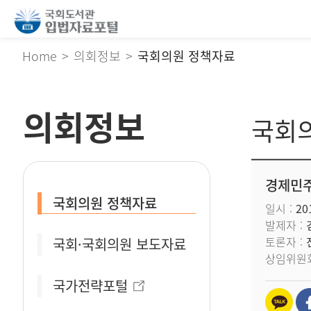
Home
의회정보
국회의원 정책자료
의회정보
국회
경제민주
국회의원 정책자료
일시
201
발제자
토론자
국회·국회의원 보도자료
상임위원
국가전략포털