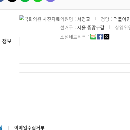
의원명
서영교
정당
더불어
선거구
서울 중랑구갑
상임위
소셜네트워크
 정보
침
이메일수집거부