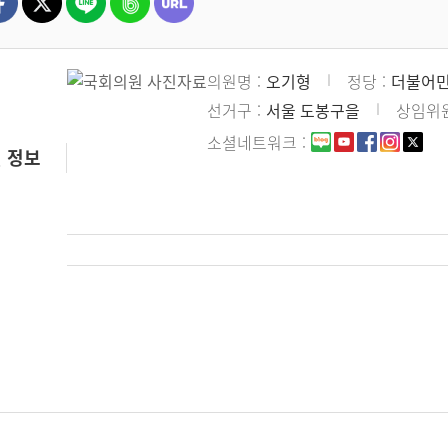
의원명
오기형
정당
더불어
선거구
서울 도봉구을
상임위
소셜네트워크
 정보