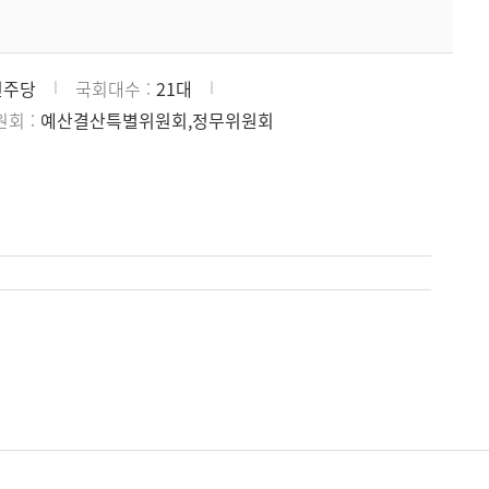
민주당
국회대수
21대
원회
예산결산특별위원회,정무위원회