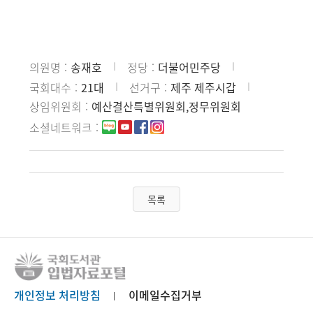
의원명
송재호
정당
더불어민주당
국회대수
21대
선거구
제주 제주시갑
상임위원회
예산결산특별위원회,정무위원회
소셜네트워크
목록
개인정보 처리방침
이메일수집거부