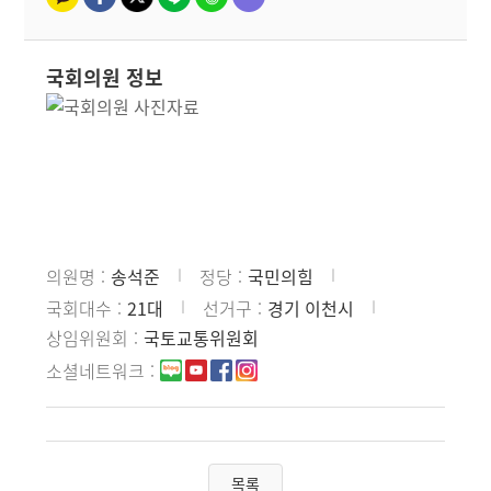
국회의원 정보
의원명
송석준
정당
국민의힘
국회대수
21대
선거구
경기 이천시
상임위원회
국토교통위원회
소셜네트워크
목록