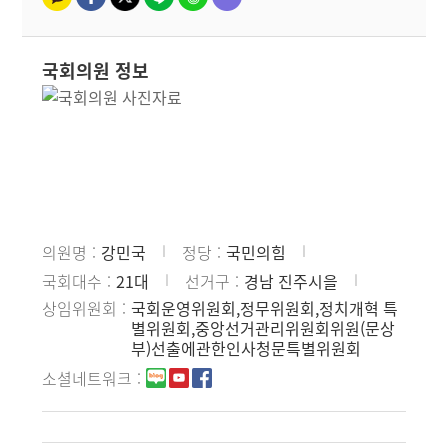
국회의원 정보
의원명
강민국
정당
국민의힘
국회대수
21대
선거구
경남 진주시을
상임위원회
국회운영위원회,정무위원회,정치개혁 특
별위원회,중앙선거관리위원회위원(문상
부)선출에관한인사청문특별위원회
소셜네트워크