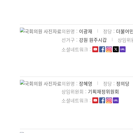
의원명
이광재
정당
더불어
선거구
강원 원주시갑
상임위
소셜네트워크
의원명
장혜영
정당
정의당
상임위원회
기획재정위원회
소셜네트워크