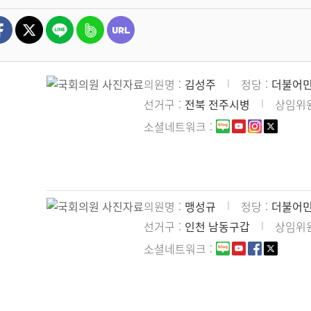
의원명
김성주
정당
더불어
선거구
전북 전주시병
상임위
소셜네트워크
의원명
맹성규
정당
더불어
선거구
인천 남동구갑
상임위
소셜네트워크