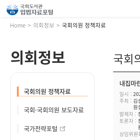
Home
의회정보
국회의원 정책자료
의회정보
국회
내집마련
국회의원 정책자료
일시
202
주최
김
원
국회·국회의원 보도자료
발제자
토론자
국가전략포털
상임위원