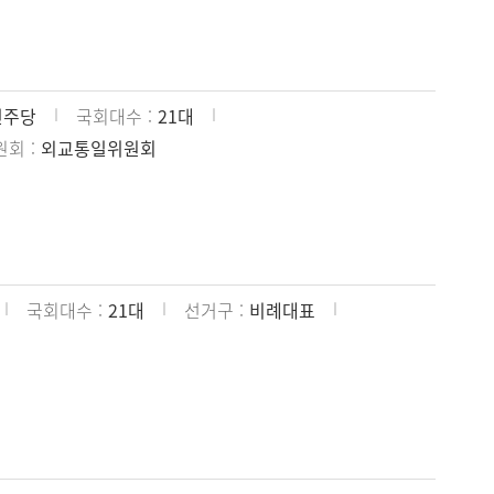
민주당
국회대수
21대
원회
외교통일위원회
국회대수
21대
선거구
비례대표