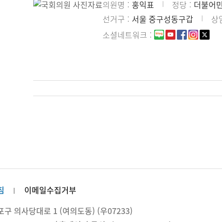
의원명
홍익표
정당
더불어
선거구
서울 중구성동구갑
상
소셜네트워크
침
이메일수집거부
 의사당대로 1 (여의도동) (우07233)