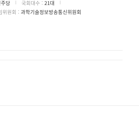
민주당
국회대수
21대
임위원회
과학기술정보방송통신위원회