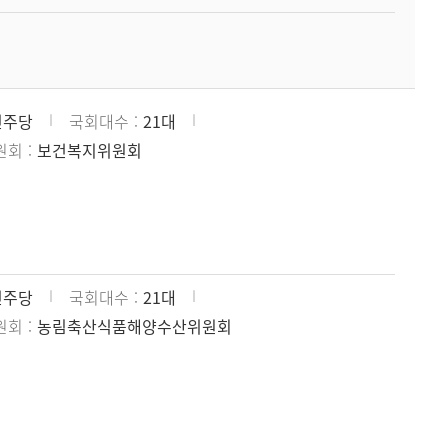
민주당
국회대수
21대
원회
보건복지위원회
민주당
국회대수
21대
원회
농림축산식품해양수산위원회