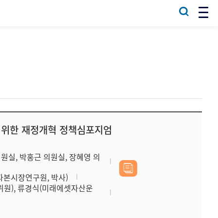
 위한 재정개혁 정책심포지엄
의원실, 박홍근 의원실, 장혜영 의
(자본시장연구원, 박사)
위원), 류경식(미래에셋자산운