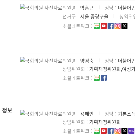
의원명
박홍근
정당
더불어
선거구
서울 중랑구을
상임위
소셜네트워크
의원명
양경숙
정당
더불어
상임위원회
기획재정위원회,여성
소셜네트워크
 정보
의원명
용혜인
정당
기본소
상임위원회
기획재정위원회
소셜네트워크