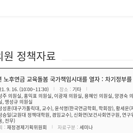
의원 정책자료
 노후연금 교육돌봄 국가책임시대를 열자 : 차기정부를
1. 9. 16. (10:00~11:30)
장소
기타
성주 의원실, 홍익표 의원실, 이광재 의원실, 용혜인 의원실, 양경숙 
실, 맹성규 의원실
정성훈(대구가톨릭대, 교수), 윤석명(한국연금학회, 학회장), 황세운
정승일(교원대 정책대학원, 겸임교수), 신화연(보건사회연구원, 연구
용, 전무)
회
재정경제기획위원회
자료구분
세미나