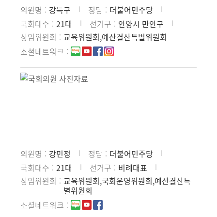
의원명
강득구
정당
더불어민주당
국회대수
21대
선거구
안양시 만안구
상임위원회
교육위원회,예산결산특별위원회
소셜네트워크
의원명
강민정
정당
더불어민주당
국회대수
21대
선거구
비례대표
상임위원회
교육위원회,국회운영위원회,예산결산특
별위원회
소셜네트워크