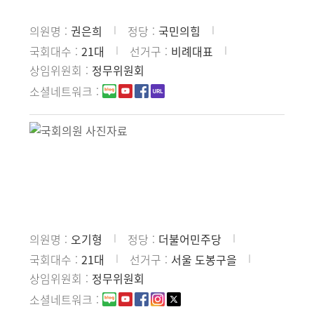
의원명
권은희
정당
국민의힘
국회대수
21대
선거구
비례대표
상임위원회
정무위원회
소셜네트워크
의원명
오기형
정당
더불어민주당
국회대수
21대
선거구
서울 도봉구을
상임위원회
정무위원회
소셜네트워크