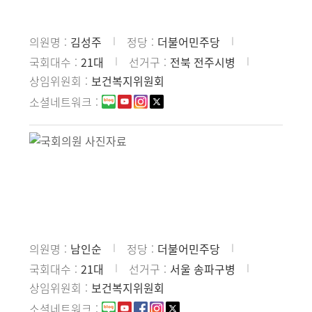
의원명
김성주
정당
더불어민주당
국회대수
21대
선거구
전북 전주시병
상임위원회
보건복지위원회
소셜네트워크
의원명
남인순
정당
더불어민주당
국회대수
21대
선거구
서울 송파구병
상임위원회
보건복지위원회
소셜네트워크