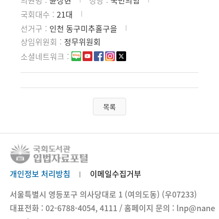
의원명
윤상현
정당
국민의힘
국회대수
21대
선거구
인천 동구미추홀구을
상임위원회
정무위원회
소셜네트워크
목록
개인정보 처리방침
이메일수집거부
서울특별시 영등포구 의사당대로 1 (여의도동) (우07233)
대표전화 : 02-6788-4054, 4111 / 홈페이지 문의 : lnp@nane