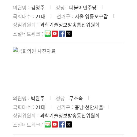
의원명
김영주
정당
더불어민주당
국회대수
21대
선거구
서울 영등포구갑
상임위원회
과학기술정보방송통신위원회
소셜네트워크
의원명
박완주
정당
무소속
국회대수
21대
선거구
충남 천안시을
상임위원회
과학기술정보방송통신위원회
소셜네트워크