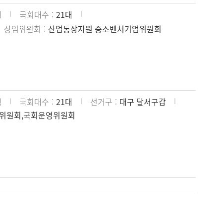
힘
국회대수
21대
상임위원회
산업통상자원 중소벤처기업위원회
힘
국회대수
21대
선거구
대구 달서구갑
위원회,국회운영위원회