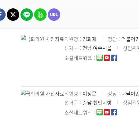
의원명
김회재
정당
더불어
선거구
전남 여수시을
상임위
소셜네트워크
의원명
이정문
정당
더불어
선거구
충남 천안시병
상임위
소셜네트워크