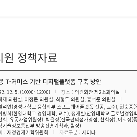
의원 정책자료
용 T-커머스 기반 디지털플랫폼 구축 방안
2. 12. 5. (10:00~12:00)
장소
의원회관 제2소회의실
회재 의원실, 이정문 의원실, 최형두 의원실, 홍석준 의원실
원석연(경성대학교 융합학부 소프트웨어플랫폼 전공, 교수), 권순종
이병희(한양대학교 경영대학, 교수), 정재필(안양대학교 글로벌경영학
합회, 유통사업위원장), 박윤정(전국편의점가맹점, 협회장), 이희정(중
학기술정보통신부 방송진흥기획과, 팀장)
회
재정경제기획위원회
자료구분
세미나