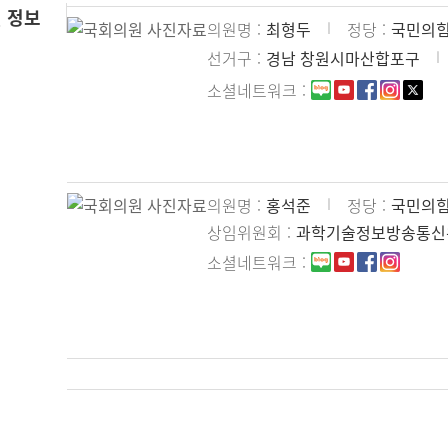
 정보
의원명
최형두
정당
국민의
선거구
경남 창원시마산합포구
소셜네트워크
의원명
홍석준
정당
국민의
상임위원회
과학기술정보방송통신
소셜네트워크