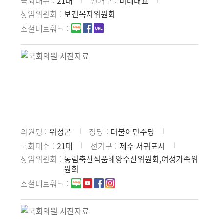
국회대수
21대
선거구
비례대표
상임위원회
보건복지위원회
소셜네트워크
의원명
위성곤
정당
더불어민주당
국회대수
21대
선거구
제주 서귀포시
상임위원회
농림축산식품해양수산위원회,여성가족위
원회
소셜네트워크