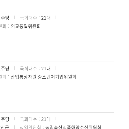
민주당
국회대수
21대
원회
외교통일위원회
민주당
국회대수
21대
원회
산업통상자원 중소벤처기업위원회
민주당
국회대수
21대
강진군
상임위원회
농림축산식품해양수산위원회