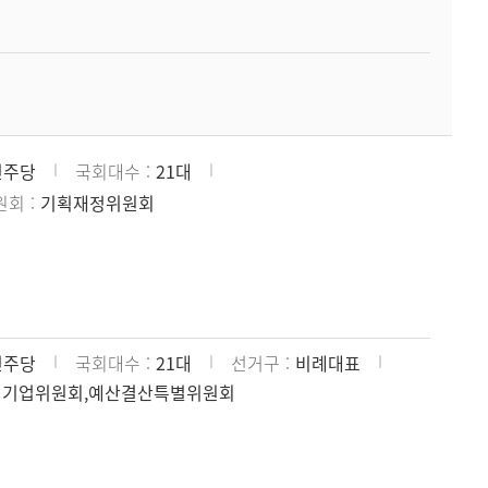
민주당
국회대수
21대
원회
기획재정위원회
민주당
국회대수
21대
선거구
비례대표
처기업위원회,예산결산특별위원회