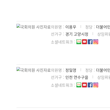
의원명
이용우
정당
더불어
선거구
경기 고양시정
상임위
소셜네트워크
의원명
정일영
정당
더불어
선거구
인천 연수구을
상임위
소셜네트워크