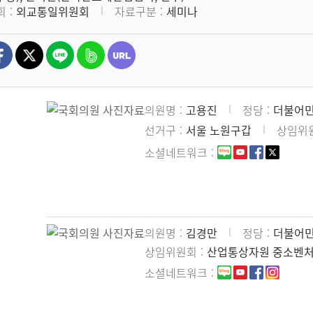
회
외교통일위원회
자료구분
세미나
의원명
고용진
정당
더불어
선거구
서울 노원구갑
상임위
소셜네트워크
의원명
김경만
정당
더불어
상임위원회
산업통상자원 중소벤
소셜네트워크