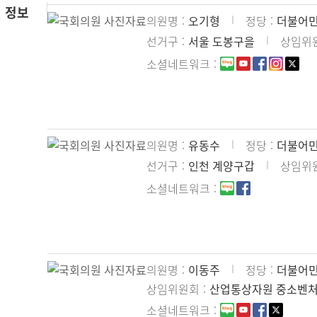
 정보
의원명
오기형
정당
더불어
선거구
서울 도봉구을
상임위
소셜네트워크
의원명
유동수
정당
더불어
선거구
인천 계양구갑
상임위
소셜네트워크
의원명
이동주
정당
더불어
상임위원회
산업통상자원 중소벤
소셜네트워크