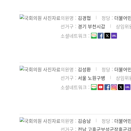
의원명
김경협
정당
더불어
선거구
경기 부천시갑
상임위
소셜네트워크
의원명
김성환
정당
더불어
선거구
서울 노원구병
상임위
소셜네트워크
의원명
김승남
정당
더불어
선거구
전남 고흥군보성군장흥군