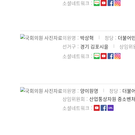
소셜네트워크
의원명
박상혁
정당
더불어
선거구
경기 김포시을
상임위
소셜네트워크
의원명
양이원영
정당
더불
상임위원회
산업통상자원 중소벤
소셜네트워크