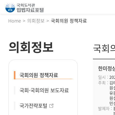
Home
의회정보
국회의원 정책자료
의회정보
국회
한미정상
국회의원 정책자료
일시
202
주최
김
원
국회·국회의원 보도자료
유
원
민
국가전략포털
발제자