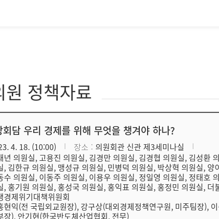
의원 정책자료
회담 우리 경제를 위해 무엇을 챙겨야 하나?
3. 4. 18. (10:00)
장소
의원회관 신관 제3세미나실
태년 의원실, 고용진 의원실, 김경만 의원실, 김경협 의원실, 김성환 
실, 김한규 의원실, 맹성규 의원실, 민병덕 의원실, 박상혁 의원실, 양
동수 의원실, 이동주 의원실, 이용우 의원실, 정일영 의원실, 정태호 
실, 홍기원 의원실, 홍성국 의원실, 홍익표 의원실, 홍정민 의원실,
생경제위기대책위원회
홍현익(전 국립외교원장), 강구상(대외경제정책연구원, 미주팀장), 
부장), 안기현(한국반도체산업협회, 전무)