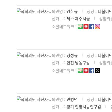
의원명
김한규
정당
더불어
선거구
제주 제주시을
상임위
소셜네트워크
의원명
맹성규
정당
더불어
선거구
인천 남동구갑
상임위
소셜네트워크
의원명
민병덕
정당
더불어
선거구
경기 안양시동안구갑