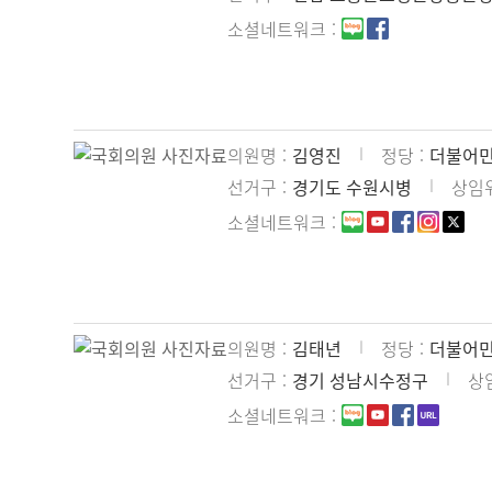
소셜네트워크
의원명
김영진
정당
더불어
선거구
경기도 수원시병
상임
소셜네트워크
의원명
김태년
정당
더불어
선거구
경기 성남시수정구
상
소셜네트워크