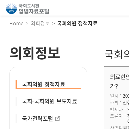
Home
의회정보
국회의원 정책자료
의회정보
국회
의료현안
국회의원 정책자료
가?
일시
202
국회·국회의원 보도자료
주최
신
발제자
토론자
국가전략포털
상임위원