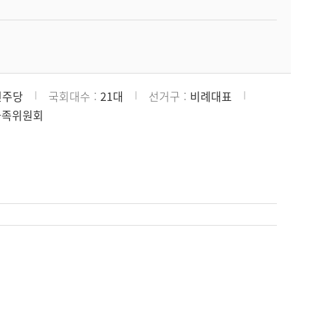
민주당
국회대수
21대
선거구
비례대표
가족위원회