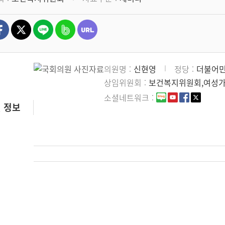
의원명
신현영
정당
더불어
상임위원회
보건복지위원회,여성
소셜네트워크
 정보