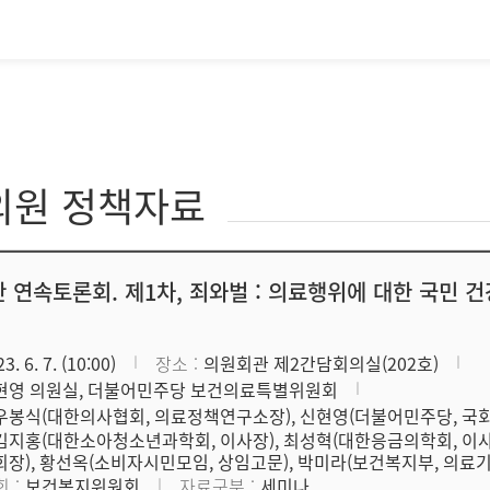
의원 정책자료
 연속토론회. 제1차, 죄와벌 : 의료행위에 대한 국민 
3. 6. 7. (10:00)
장소
의원회관 제2간담회의실(202호)
현영 의원실, 더불어민주당 보건의료특별위원회
우봉식(대한의사협회, 의료정책연구소장), 신현영(더불어민주당, 국
김지홍(대한소아청소년과학회, 이사장), 최성혁(대한응금의학회, 이사
회장), 황선옥(소비자시민모임, 상임고문), 박미라(보건복지부, 의료
회
보건복지위원회
자료구분
세미나