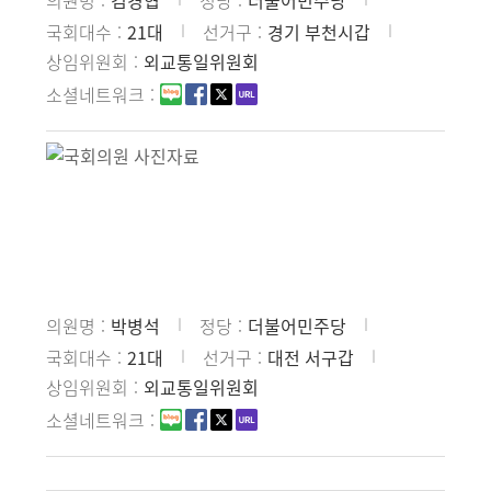
의원명
김경협
정당
더불어민주당
국회대수
21대
선거구
경기 부천시갑
상임위원회
외교통일위원회
소셜네트워크
의원명
박병석
정당
더불어민주당
국회대수
21대
선거구
대전 서구갑
상임위원회
외교통일위원회
소셜네트워크