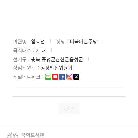
의원명
임호선
정당
더불어민주당
국회대수
21대
선거구
충북 증평군진천군음성군
상임위원회
행정안전위원회
소셜네트워크
목록