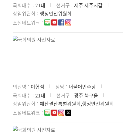
국회대수
21대
선거구
제주 제주시갑
상임위원회
행정안전위원회
소셜네트워크
의원명
이형석
정당
더불어민주당
국회대수
21대
선거구
광주 북구을
상임위원회
예산결산특별위원회,행정안전위원회
소셜네트워크