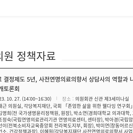
의원 정책자료
 결정제도 5년, 사전연명의료의향서 상담사의 역할과 나아
공개토론회
23. 10. 27. (14:00~16:30)
장소
의원회관 신관 제3세미나실
재근 의원실, 각당복지재단, 국회 「존엄한 삶을 위한 웰다잉 연구회
김명희(전 국가생명윤리정책원, 원장), 박소연(경희대학교 의과대학, 
조정숙(국립연명의료관리기관 연명의료센터, 센터장), 박아경(국립암센
선이(전북소비자교육중앙회 전라북도지부, 회장), 박미연(창동어르신복
건소, 건강정책과장), 이혜원(각당복지재단 사전연명의료의향서 사업본