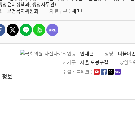
생명윤리정책과, 행정사무관)
회
보건복지위원회
자료구분
세미나
의원명
인재근
정당
더불어
선거구
서울 도봉구갑
상임위
소셜네트워크
 정보