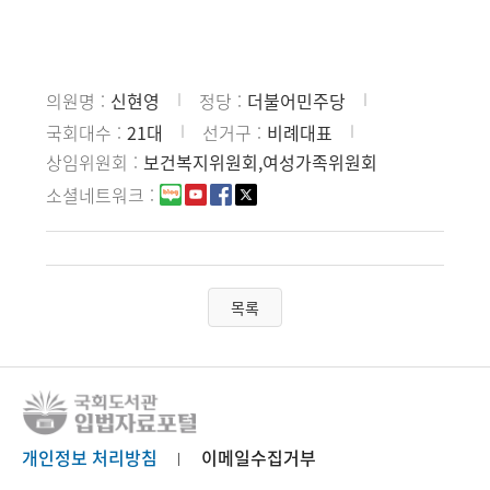
의원명
신현영
정당
더불어민주당
국회대수
21대
선거구
비례대표
상임위원회
보건복지위원회,여성가족위원회
소셜네트워크
목록
개인정보 처리방침
이메일수집거부