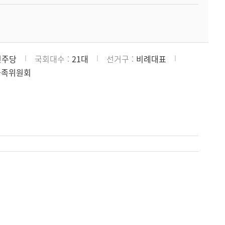
민주당
국회대수
21대
선거구
비례대표
가족위원회