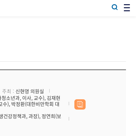
주최
신현영 의원실
소년과, 이사, 교수), 김재현
수), 박정환(대한비만학회 대
생건강정책과, 과장), 정연희(보