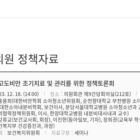
의원 정책자료
고도비만 조기치료 및 관리를 위한 정책토론회
3. 12. 18. (14:00)
장소
의원회관 제9간담회의실(212호)
홍용희(대한비만학회 소아청소년위원회, 순천향대학교 부천병원 소아청
(대한소아내분비학회, 보건이사, 분당서울대학교병원 소아청소년과 교
외협력정책위원회, 이사, 한양대학교병원 내분비대사내과 교수)
강류교(보건교사회, 회장), 이진한(동아일보, 기자), 정희권(교육부 학
건복지부 건강증진과, 과장)
회
보건복지위원회
자료구분
세미나