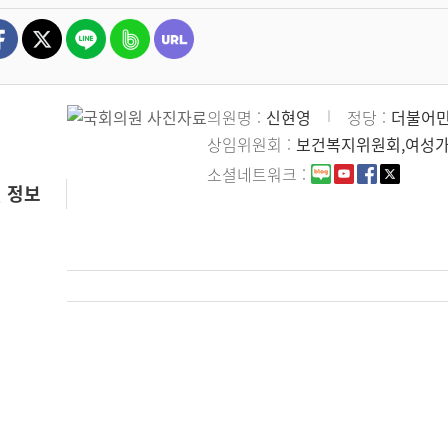
의원명
신현영
정당
더불어
상임위원회
보건복지위원회,여성
소셜네트워크
 정보