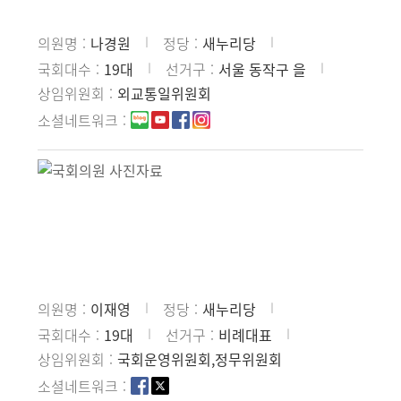
의원명
나경원
정당
새누리당
국회대수
19대
선거구
서울 동작구 을
상임위원회
외교통일위원회
소셜네트워크
의원명
이재영
정당
새누리당
국회대수
19대
선거구
비례대표
상임위원회
국회운영위원회,정무위원회
소셜네트워크