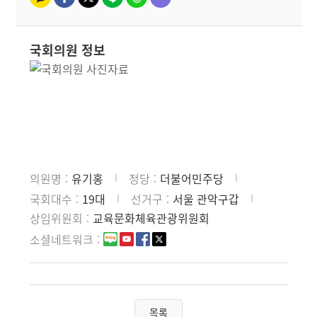
국회의원 정보
의원명
유기홍
정당
더불어민주당
국회대수
19대
선거구
서울 관악구갑
상임위원회
교육문화체육관광위원회
소셜네트워크
목록