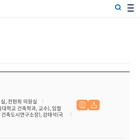
원실, 전현희 의원실
대학교 건축학과, 교수), 임철
 건축도시연구소장), 강태석(국