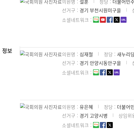
의원명
설훈
정당
더불어민
선거구
경기 부천시원미구을
소셜네트워크
 정보
의원명
심재철
정당
새누리
선거구
경기 안양시동안구을
소셜네트워크
의원명
유은혜
정당
더불어
선거구
경기 고양시병
상임위
소셜네트워크