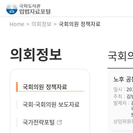
Home
의회정보
국회의원 정책자료
의회정보
국회
노후 공
국회의원 정책자료
일시
201
주최
김
발제자
국회·국회의원 보도자료
상임위원
국가전략포털