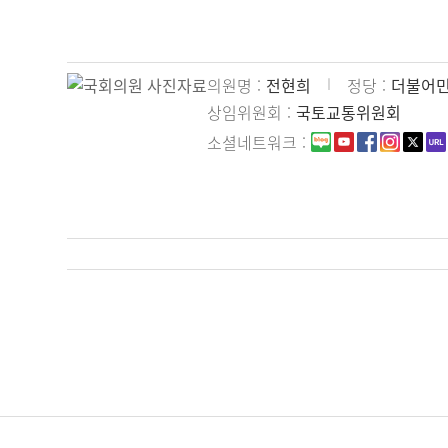
의원명
전현희
정당
더불어
상임위원회
국토교통위원회
소셜네트워크