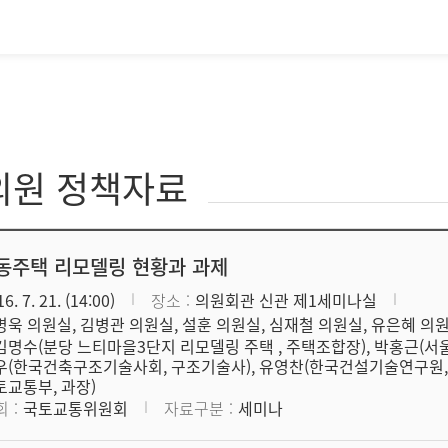
의원 정책자료
동주택 리모델링 현황과 과제
6. 7. 21. (14:00)
장소
의원회관 신관 제1세미나실
병욱 의원실, 김병관 의원실, 설훈 의원실, 심재철 의원실, 유은혜 의
김명수(분당 느티마을3단지 리모델링 주택 , 주택조합장), 박홍근(서울
우(한국건축구조기술사회, 구조기술사), 유영찬(한국건설기술연구원,
토교통부, 과장)
회
국토교통위원회
자료구분
세미나