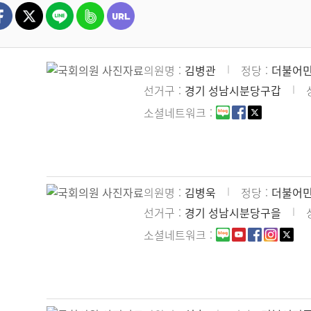
의원명
김병관
정당
더불어
선거구
경기 성남시분당구갑
소셜네트워크
의원명
김병욱
정당
더불어
선거구
경기 성남시분당구을
소셜네트워크