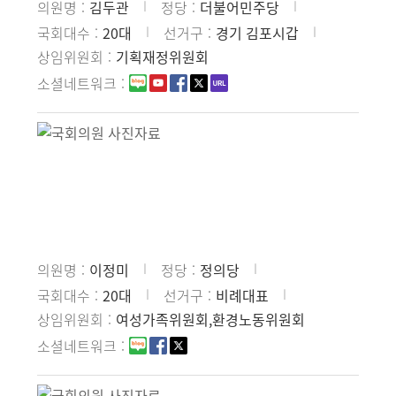
의원명
김두관
정당
더불어민주당
국회대수
20대
선거구
경기 김포시갑
상임위원회
기획재정위원회
소셜네트워크
의원명
이정미
정당
정의당
국회대수
20대
선거구
비례대표
상임위원회
여성가족위원회,환경노동위원회
소셜네트워크