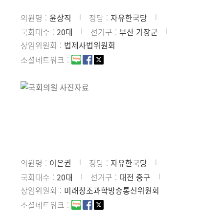
의원명
윤상직
정당
자유한국당
국회대수
20대
선거구
부산 기장군
상임위원회
법제사법위원회
소셜네트워크
의원명
이은권
정당
자유한국당
국회대수
20대
선거구
대전 중구
상임위원회
미래창조과학방송통신위원회
소셜네트워크