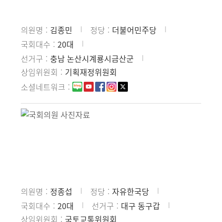
의원명
김종민
정당
더불어민주당
국회대수
20대
선거구
충남 논산시계룡시금산군
상임위원회
기획재정위원회
소셜네트워크
의원명
정종섭
정당
자유한국당
국회대수
20대
선거구
대구 동구갑
상임위원회
국토교통위원회