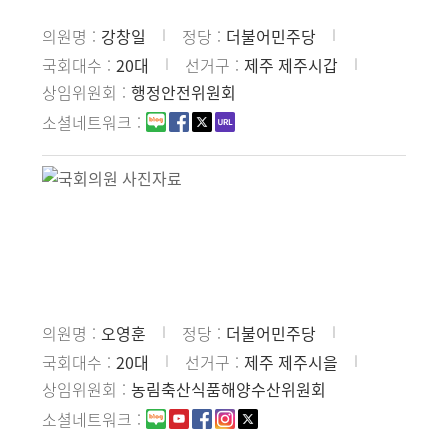
의원명
강창일
정당
더불어민주당
국회대수
20대
선거구
제주 제주시갑
상임위원회
행정안전위원회
소셜네트워크
의원명
오영훈
정당
더불어민주당
국회대수
20대
선거구
제주 제주시을
상임위원회
농림축산식품해양수산위원회
소셜네트워크