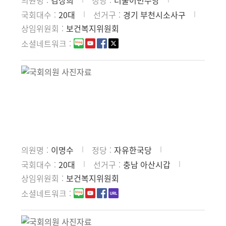
의원명
김상희
정당
더불어민주당
국회대수
20대
선거구
경기 부천시소사구
상임위원회
보건복지위원회
소셜네트워크
의원명
이명수
정당
자유한국당
국회대수
20대
선거구
충남 아산시갑
상임위원회
보건복지위원회
소셜네트워크