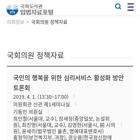
의회정보
국회의원 정책자료
국회의원 정책자료
국민의 행복을 위한 심리서비스 활성화 방안
토론회
2019. 4. 1. (13:30~17:00)
의원회관 신관 제1세미나실
기동민 의원실
최인철(서울대, 교수), 장세정(중앙일보, 논설위
원), 최진영(서울대, 교수), 김영한(서울시, 前 시의
원), 윤세리(법무법인 율촌, 명예대표변호사)
홍정익(보건복지부, 과장), 권오용(한국정신장애