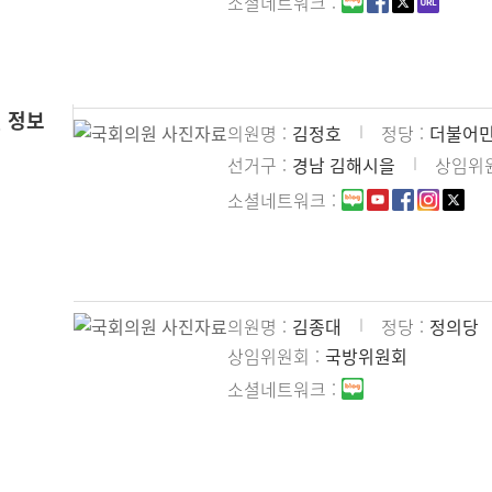
소셜네트워크
 정보
의원명
김정호
정당
더불어
선거구
경남 김해시을
상임위
소셜네트워크
의원명
김종대
정당
정의당
상임위원회
국방위원회
소셜네트워크