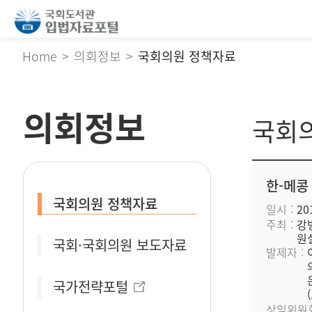
Home
의회정보
국회의원 정책자료
의회정보
국회
한-메콩
국회의원 정책자료
일시
201
주최
강
원
국회·국회의원 보도자료
발제자
국가전략포털
상임위원