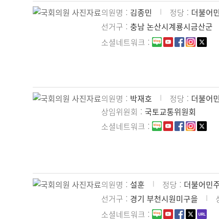
의원명
김종민
정당
더불어
선거구
충남 논산시계룡시금산군
소셜네트워크
의원명
박재호
정당
더불어
상임위원회
국토교통위원회
소셜네트워크
의원명
설훈
정당
더불어민
선거구
경기 부천시원미구을
소셜네트워크