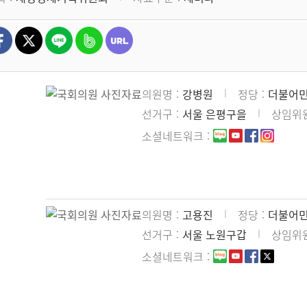
의원명
강병원
정당
더불어
선거구
서울 은평구을
상임위
소셜네트워크
의원명
고용진
정당
더불어
선거구
서울 노원구갑
상임위
소셜네트워크