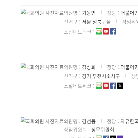
의원명
기동민
정당
더불어
선거구
서울 성북구을
상임위
소셜네트워크
의원명
김상희
정당
더불어
선거구
경기 부천시소사구
상
소셜네트워크
의원명
김선동
정당
자유한
상임위원회
정무위원회