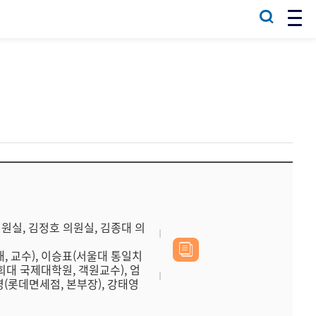
의원실, 김정호 의원실, 김종대 의
대, 교수), 이승표(서울대 통일치
희대 국제대학원, 객원교수), 엄
영(롯데면세점, 본부장), 강태영