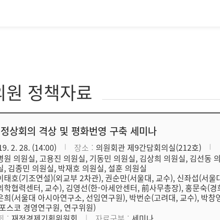
의원 정책자료
 정상회의 격상 및 평화번영 구축 세미나
9. 2. 28. (14:00)
장소
의원회관 제9간담회의실(212호)
병원 의원실, 고용진 의원실, 기동민 의원실, 김상희 의원실, 김선동 
실, 김종민 의원실, 박재호 의원실, 설훈 의원실
이태호(기조연설)(외교부 2차관), 권순만(서울대, 교수), 신좌섭(서울
의학협력센터, 교수), 김영선(한-아세안센터, 前사무총장), 홍문숙(경
은희(서울대 아시아연구소, 선임연구원), 박번순(고려대, 교수), 박창
(포스코 경영연구원, 연구위원)
회
재정경제기획위원회
자료구분
세미나