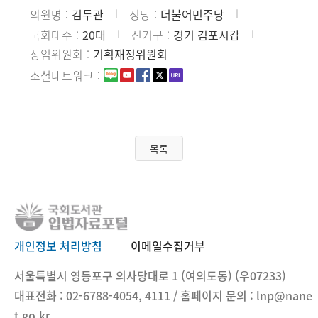
의원명
김두관
정당
더불어민주당
국회대수
20대
선거구
경기 김포시갑
상임위원회
기획재정위원회
소셜네트워크
목록
개인정보 처리방침
이메일수집거부
서울특별시 영등포구 의사당대로 1 (여의도동) (우07233)
대표전화 : 02-6788-4054, 4111 / 홈페이지 문의 : lnp@nane
t.go.kr